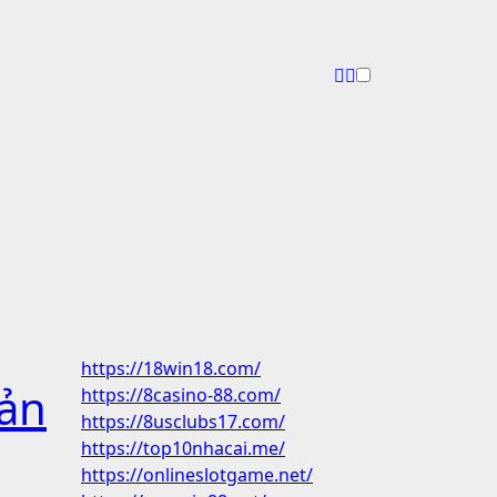
https://18win18.com/
Bản
https://8casino-88.com/
https://8usclubs17.com/
https://top10nhacai.me/
https://onlineslotgame.net/