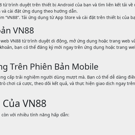
từ trình duyệt trên thiết bị Android của bạn và tìm liên kết tải về
ạn và cài đặt ứng dụng theo hướng dẫn.
ếm “VN88”. Tải ứng dụng từ App Store và cài đặt trên thiết bị của b
oản VN88
g web VN88 từ trình duyệt di động, mở ứng dụng hoặc trang web v
i khoản, bạn có thể đăng ký mới ngay trên ứng dụng hoặc trang w
ng Trên Phiên Bản Mobile
ung cấp trải nghiệm người dùng mượt mà. Bạn có thể dễ dàng điề
ò chơi cá cược, theo dõi kết quả, và thực hiện giao dịch ngay trên
t Của VN88
à còn với nhiều tính năng hấp dẫn: