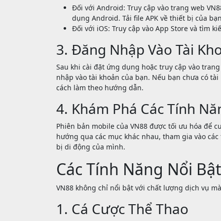
Đối với Android: Truy cập vào trang web VN88 
dụng Android. Tải file APK về thiết bị của b
Đối với iOS: Truy cập vào App Store và tìm ki
3. Đăng Nhập Vào Tài Kh
Sau khi cài đặt ứng dụng hoặc truy cập vào tran
nhập vào tài khoản của bạn. Nếu bạn chưa có tà
cách làm theo hướng dẫn.
4. Khám Phá Các Tính Nă
Phiên bản mobile của VN88 được tối ưu hóa để c
hướng qua các mục khác nhau, tham gia vào các tr
bị di động của mình.
Các Tính Năng Nổi Bậ
VN88 không chỉ nổi bật với chất lượng dịch vụ m
1. Cá Cược Thể Thao