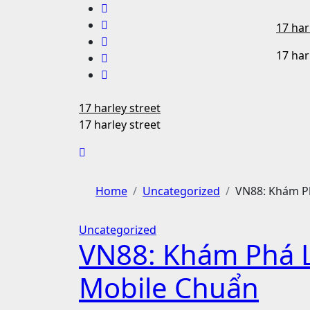
Skip
to
17 har
content
17 har
17 harley street
17 harley street
Home
Uncategorized
VN88: Khám P
Uncategorized
VN88: Khám Phá L
Mobile Chuẩn