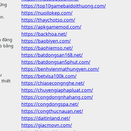
 ứng
https://top10gamebaidoithuong.com/
https://nuoilokep.com/
ạn.
https://thaychotso.com/
https://apkgamemod.com/
https://backhoa.net/
à đăng
https://baobiyen.com/
eb bằng
https://baohiemso.net/
https://batdongsan168.net/
https://batdongsan5phut.com/
https://benhvienmathungyen.com/
u
https://betvisa100k.com/
 thiết
https://chiasecongnghe.net/
https://chuyengiaphapluat.com/
https://congdongnhahang.com/
https://congdongspa.net/
https://congthucnauan.net/
https://daitinland.net/
https://giacmovn.com/