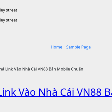
ley street
ley street
Home
Sample Page
há Link Vào Nhà Cái VN88 Bản Mobile Chuẩn
ink Vào Nhà Cái VN88 