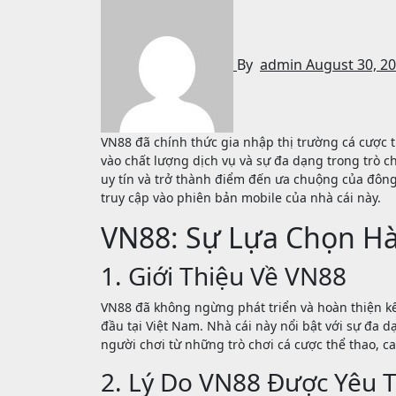
By
admin
August 30, 2
VN88 đã chính thức gia nhập thị trường cá cược trực tuyến từ năm 2019 và nhanh chóng khẳng định vị thế của mình nhờ
vào chất lượng dịch vụ và sự đa dạng trong trò 
uy tín và trở thành điểm đến ưa chuộng của đông
truy cập vào phiên bản mobile của nhà cái này.
VN88: Sự Lựa Chọn H
1. Giới Thiệu Về VN88
VN88 đã không ngừng phát triển và hoàn thiện kể
đầu tại Việt Nam. Nhà cái này nổi bật với sự đa 
người chơi từ những trò chơi cá cược thể thao, cas
2. Lý Do VN88 Được Yêu T