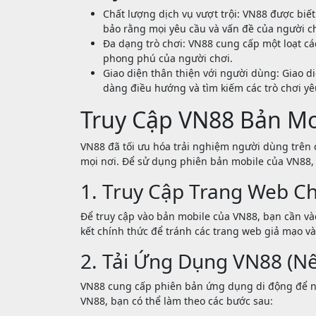
Chất lượng dịch vụ vượt trội: VN88 được bi
bảo rằng mọi yêu cầu và vấn đề của người c
Đa dạng trò chơi: VN88 cung cấp một loạt các 
phong phú của người chơi.
Giao diện thân thiện với người dùng: Giao d
dàng điều hướng và tìm kiếm các trò chơi yê
Truy Cập VN88 Bản Mo
VN88 đã tối ưu hóa trải nghiệm người dùng trên c
mọi nơi. Để sử dụng phiên bản mobile của VN88, 
1. Truy Cập Trang Web C
Để truy cập vào bản mobile của VN88, bạn cần và
kết chính thức để tránh các trang web giả mạo và
2. Tải Ứng Dụng VN88 (N
VN88 cung cấp phiên bản ứng dụng di động để ngườ
VN88, bạn có thể làm theo các bước sau: