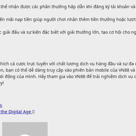
thể nhận được các phần thưởng hấp dẫn khi đăng ký tài khoản và
ến mãi nạp tiền giúp người chơi nhận thêm tiền thưởng hoặc lượt
c giải đấu và sự kiện đặc biệt với giải thưởng lớn, tạo cơ hội cho n
thích cá cược trực tuyến với chất lượng dịch vụ hàng đầu và sự đa
ên, bạn có thể dễ dàng truy cập vào phiên bản mobile của VN88 và
 di động của mình. Hãy tham gia vào VN88 để trải nghiệm dịch vụ 
y!
ns
 the Digital Age